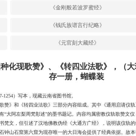
《金刚般若波罗蜜经》
《钱氏族谱言行纪略》
《元官刻大藏经》
种化现歌赞》、《转四业法歌》，（大
存一册，蝴蝶装
-1254）写本，现藏云南省图书馆。
赞》和《转四业法歌》三部分内容组成。其中《通用启请仪轨
有“大阿左梨周梵彰述”的墨书题记。内容均属密教仪轨歌赞文仪
梵文，但引述了汉地佛教伪经《大通方广经》，说明该仪轨的
石钟山石窟第六窟为现存唯一的大日海会提供了经典依据。故本