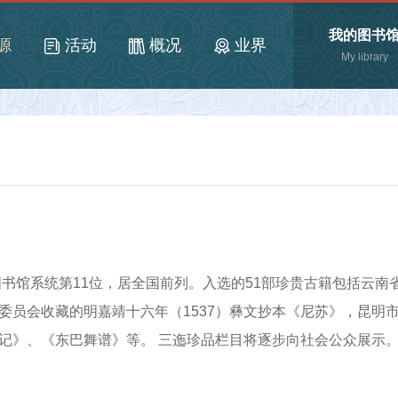
我的图书
源
活动
概况
业界
My library
馆系统第11位，居全国前列。入选的51部珍贵古籍包括云南
员会收藏的明嘉靖十六年（1537）彝文抄本《尼苏》，昆明
记》、《东巴舞谱》等。 三迤珍品栏目将逐步向社会公众展示