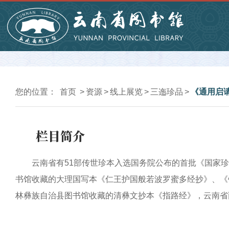
您的位置：
首页
>
资源
>
线上展览
>
三迤珍品
>
《通用启
栏目简介
云南省有51部传世珍本入选国务院公布的首批《国家珍贵
书馆收藏的大理国写本《仁王护国般若波罗蜜多经抄》、《
林彝族自治县图书馆收藏的清彝文抄本《指路经》，云南省