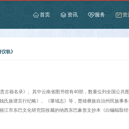
首页
资讯
服务
资
请仪轨》
古籍名录》。其中云南省图书馆有40部，数量位列全国公共图书
钱氏族谱言行纪略》、《肇域志》等，楚雄彝族自治州民族事务委
丽江市东巴文化研究院收藏的纳西东巴象形文抄本《白蝙蝠取经