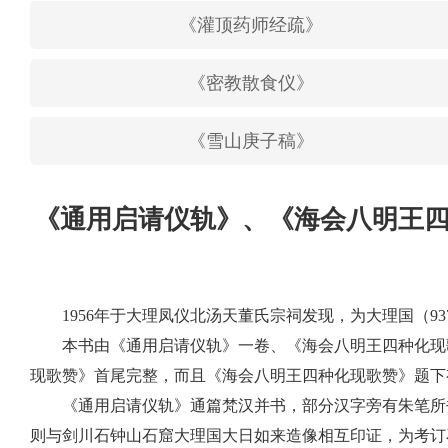
《灌顶药师经疏》
《密教散食仪》
《雪山庚子稿》
《通用启请仪轨》、《海会八明王四
1956年于大理凤仪北汤天董氏宗祠发现，为大理国（937
本书由《通用启请仪轨》一卷、《海会八明王四种化现歌
现歌赞》首尾完整，而且《海会八明王四种化现歌赞》题下
《通用启请仪轨》通篇梵汉并书，部分汉字旁有朱笔所书
则与剑川石钟山石窟大理国大日如来造像相互印证，为考订