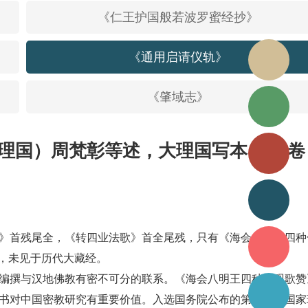
《仁王护国般若波罗蜜经抄》
《通用启请仪轨》
《肇域志》
馆长信箱
理国）周梵彰等述，大理国写本，□□卷
投诉建议
读者荐书
》首残尾全，《转四业法歌》首全尾残，只有《海会八明王四种
文献捐赠
，未见于历代大藏经。
编撰与汉地佛教有密不可分的联系。《海会八明王四种化现歌赞
问卷调查
书对中国密教研究有重要价值。入选国务院公布的第一批《国家