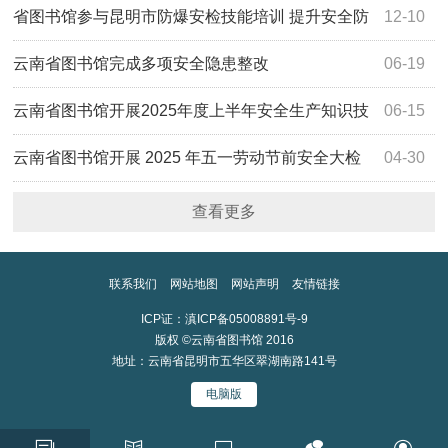
省图书馆参与昆明市防爆安检技能培训 提升安全防
12-10
护能力
云南省图书馆完成多项安全隐患整改
06-19
云南省图书馆开展2025年度上半年安全生产知识技
06-15
能培训与应急演练
云南省图书馆开展 2025 年五一劳动节前安全大检
04-30
查 筑牢安全防线
查看更多
联系我们
网站地图
网站声明
友情链接
ICP证：滇ICP备05008891号-9
版权 ©云南省图书馆 2016
地址：云南省昆明市五华区翠湖南路141号
电脑版