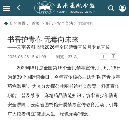
您的位置：
首页
>
资讯
>
安全普法
>
详细内容
书香护青春 无毒向未来
——云南省图书馆2026年全民禁毒宣传月专题宣传
T
2026-06-26 15:41:09
浏览：
37
次
T
202
6
年
6
月是全国
第
1
6
个全民禁毒宣传月
，
6
月
2
6
日
为
第
3
9
个国际禁毒日，今年宣传核心主题为
“
防范青少年
药物滥用
”
。为充分发挥公共图书馆社会教育、科普宣传
职能，普及禁毒、麻精药品防范知识，筑牢青少年防毒
安全屏障，云南省图书馆开展禁毒宣传教育活动，引导
广大读者树
立
“
健康人生、绿色无
毒
”
理念。