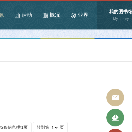
我的图书
源
活动
概况
业界
My library
馆长信箱
共2条信息/共1页
转到第
页